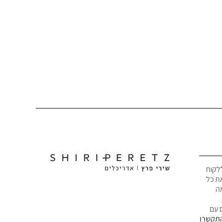
לקוח
את כל
מה
 עם
תקשרו