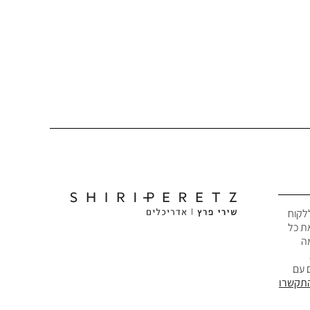
לקוח
את כל
מה
 עם
תקשרו