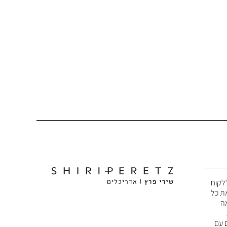
לקוח
את כל
מה
 עם