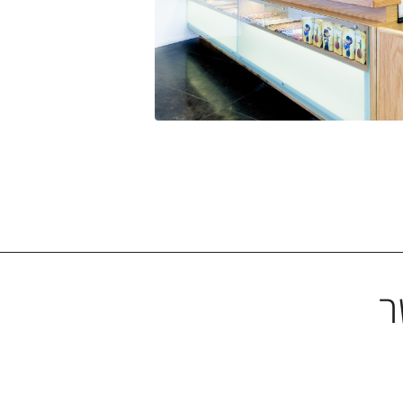
Co
Li
ר